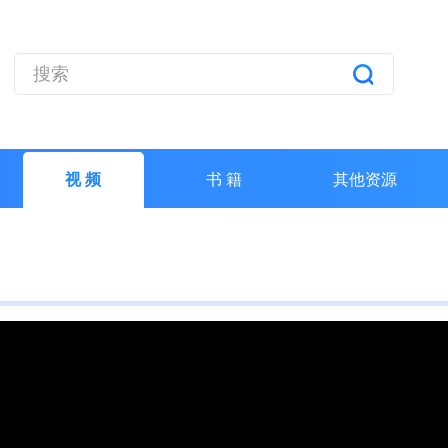
视 频
书 籍
其他资源