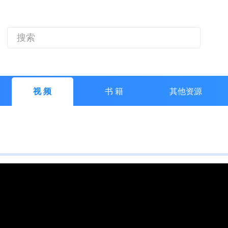
视 频
书 籍
其他资源