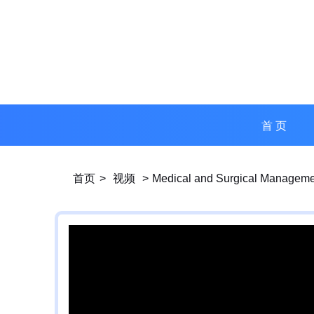
首 页
首页
>
视频
>
Medical and Surgical Management