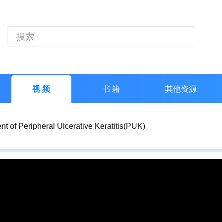
视 频
书 籍
其他资源
 of Peripheral Ulcerative Keratitis(PUK)