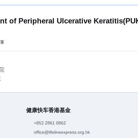
 of Peripheral Ulcerative Keratitis(PU
享
分院
院
健康快车香港基金
+852 2861 0862
office@lifelineexpress.org.hk