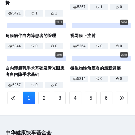
势
5357
1
0
5421
1
1
20:15
20:06
角膜病伴白内障患者的管理
视网膜下注射
5344
0
0
5264
0
0
42:09
25:48
白内障超乳手术基础及青光眼患
微生物性角膜炎的最新进展
者白内障手术基础
5214
0
0
5257
0
0
1
2
3
4
5
6


中华健康快车基金会