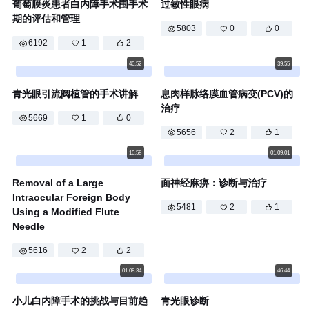
葡萄膜炎患者白内障手术围手术
过敏性眼病
期的评估和管理
5803
0
0
6192
1
2
40:52
39:55
青光眼引流阀植管的手术讲解
息肉样脉络膜血管病变(PCV)的
治疗
5669
1
0
5656
2
1
10:58
01:09:01
Removal of a Large
面神经麻痹：诊断与治疗
Intraocular Foreign Body
5481
2
1
Using a Modified Flute
Needle
5616
2
2
01:08:34
46:44
小儿白内障手术的挑战与目前趋
青光眼诊断