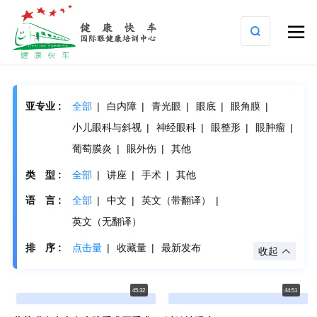

亚专业 :
全部
白内障
青光眼
眼底
眼角膜
小儿眼科与斜视
神经眼科
眼整形
眼肿瘤
葡萄膜炎
眼外伤
其他
类 型 :
全部
讲座
手术
其他
语 言 :
全部
中文
英文（带翻译）
英文（无翻译）
排 序 :
点击量
收藏量
最新发布
收起
45:32
44:51